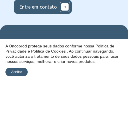
Entre em contato
Nos
Institucional
O que
A Oncoprod protege seus dados conforme nossa
Política de
Siga
Quem
ofercemos
Privacidade
e
Política de Cookies
. Ao continuar navegando,
nas
somos
Serviços
Uma empresa:
Redes
Como
Catálogo
você autoriza o tratamento de seus dados pessoais para: usar
atuamos
nossos serviços, melhorar e criar novos produtos.
Estrutura
Blog
Aceitar
Política de
Cookies
Laudos
Recalls
E-
Trabalhe
Desenvolvido