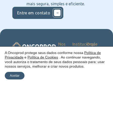
mais segura, simples e eficiente.
Entre em contato
Nos
Institucional
O que
Siga
Quem
ofercemos
nas
somos
Serviços
Uma empresa:
A Oncoprod protege seus dados conforme nossa
Política de
Redes
Como
Catálogo
Privacidade
e
Política de Cookies
. Ao continuar navegando,
atuamos
você autoriza o tratamento de seus dados pessoais para: usar
Estrutura
nossos serviços, melhorar e criar novos produtos.
Blog
Aceitar