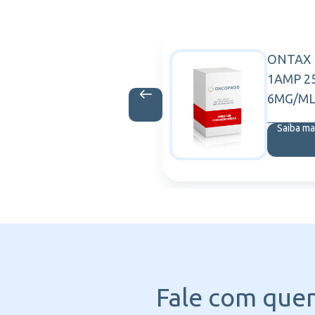
ER
ONTAX 
PFIZER
ML SOL
1AMP 2
 ML
6MG/M
is
Saiba ma
Fale com que