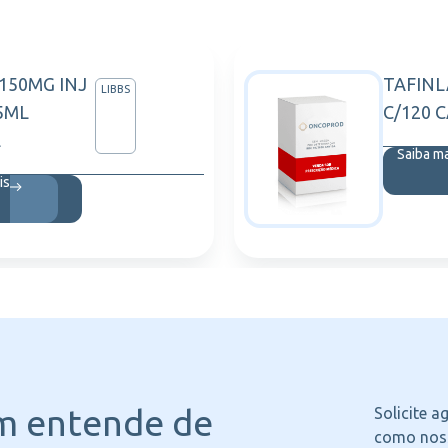
150MG INJ
TAFINL
LIBBS
5ML
C/120 
L
Saiba m
is
m entende
de
Solicite 
como noss