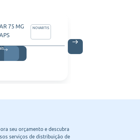
AR 75 MG
APIXA
NOVARTIS
CAPS
C/60 
ais
Saiba m
agora seu orçamento e descubra
os serviços de distribuição de