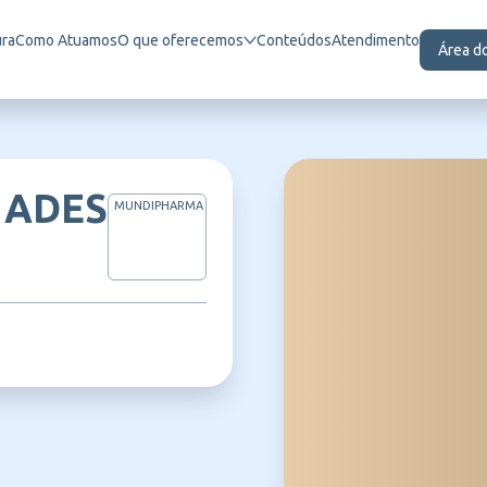
ura
Como Atuamos
O que oferecemos
Conteúdos
Atendimento
Área d
 ADES
MUNDIPHARMA