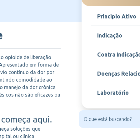
Princípio Ativo
e
Buprenorfina
Indicação
Restiva é indicado par
Contra Indicaçã
o opioide de liberação
intensa que exige o u
por tempo prolongado
. Apresentado em forma de
oncológica ou dor crôn
Contraindicado para p
vio contínuo da dor por
Doenças Relaci
buprenorfina ou a qu
rantindo comodidade ao
deve ser utilizado p
 no manejo da dor crônica
respiratória grave, ins
Dor oncológica, Dor cr
Laboratório
alcoolismo agudo, int
ésicos não são eficazes ou
Dor refratária e Esta
mulheres grávidas e l
MUNDIPHARMA
começa aqui.
heça soluções que
ital ou clínica.