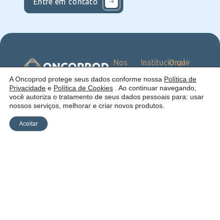
Entre em contato
Nos
Institucional
O que
Siga
Quem
ofercemos
nas
somos
Serviços
Uma empresa:
A Oncoprod protege seus dados conforme nossa
Política de
Redes
Como
Catálogo
Privacidade
e
Política de Cookies
. Ao continuar navegando,
atuamos
você autoriza o tratamento de seus dados pessoais para: usar
Estrutura
nossos serviços, melhorar e criar novos produtos.
Blog
Aceitar
Política de
Cookies
Laudos
Recalls
E-
Trabalhe
Desenvolvido
Privacidade
commerce
Conosco
por Anfi Consulting