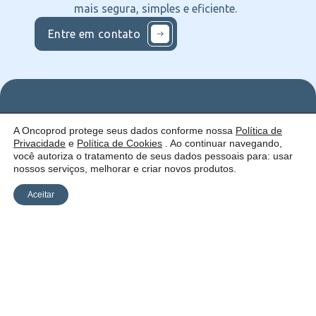
mais segura, simples e eficiente.
Entre em contato
Nos
Institucional
O que
A Oncoprod protege seus dados conforme nossa
Política de
Siga
Quem
ofercemos
Privacidade
e
Política de Cookies
. Ao continuar navegando,
nas
somos
Serviços
Uma empresa:
Redes
Como
Catálogo
você autoriza o tratamento de seus dados pessoais para: usar
atuamos
nossos serviços, melhorar e criar novos produtos.
Estrutura
Blog
Aceitar