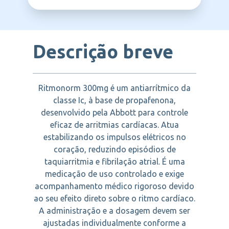
ABBOTT
qualquer componente da fórmula.
Extrassístoles supraventriculares
Arritmias supraventriculares
Taquiarritmias
Descrição breve
Distúrbios do ritmo cardíaco
Ritmonorm 300mg é um antiarrítmico da
classe Ic, à base de propafenona,
desenvolvido pela Abbott para controle
eficaz de arritmias cardíacas. Atua
estabilizando os impulsos elétricos no
coração, reduzindo episódios de
taquiarritmia e fibrilação atrial. É uma
medicação de uso controlado e exige
acompanhamento médico rigoroso devido
ao seu efeito direto sobre o ritmo cardíaco.
A administração e a dosagem devem ser
ajustadas individualmente conforme a