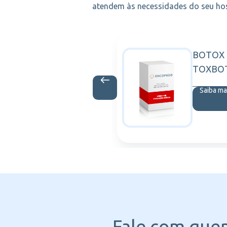
atendem às necessidades do seu hosp
 100UI
BOTOX 
SANOFI
3 ML
TOXBOT
is
Saiba ma
Fale com que