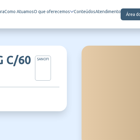
ura
Como Atuamos
O que oferecemos
Conteúdos
Atendimento
Área d
 C/60
SANOFI