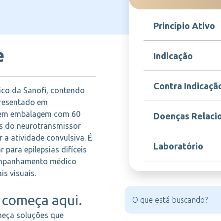
Princípio Ativo
e
Vigabatrina
Indicação
Sabril é indicado para
Contra Indicaçã
ico da Sanofi, contendo
especialmente para cr
do tipo ausência em c
presentado em
terapia adjuvante em
Contraindicado em pac
 em embalagem com 60
Doenças Relaci
medicamentos anticon
vigabatrina ou a qua
s do neurotransmissor
para controlar as crise
ser evitado em pacien
 a atividade convulsiva. É
problemas visuais gra
Epilepsia, Crises refra
Laboratório
lactação deve ser ava
para epilepsias difíceis
infantil, Distúrbios c
Convulsões resistent
companhamento médico
is visuais.
SANOFI
começa aqui.
heça soluções que