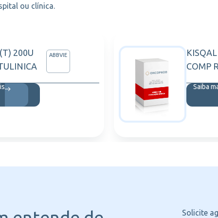
ital ou clínica.
(T) 200U
KISQAL
ABBVIE
ULINICA
COMP 
is
Saiba m
m entende
de
Solicite 