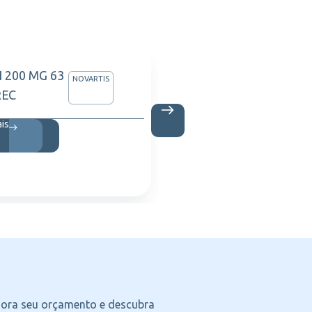
I 200 MG 63
Harmon
NOVARTIS
REC
SER X 
ais
Saiba m
agora seu orçamento e descubra