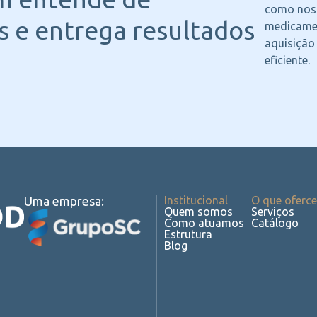
como noss
 e entrega resultados
medicame
aquisição
eficiente.
Uma empresa:
Institucional
O que oferc
Quem somos
Serviços
Como atuamos
Catálogo
Estrutura
Blog