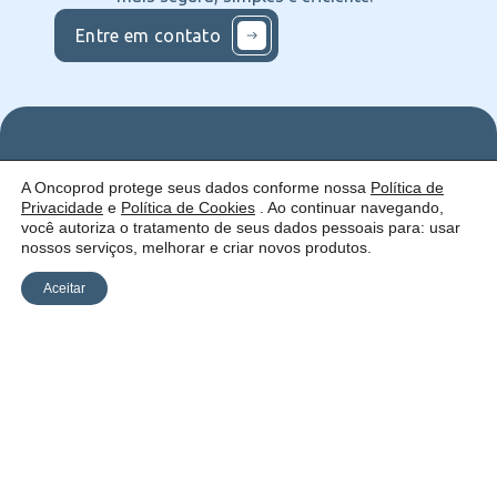
Entre em contato
Nos
Institucional
O que
A Oncoprod protege seus dados conforme nossa
Política de
Siga
Quem
ofercemos
Privacidade
e
Política de Cookies
. Ao continuar navegando,
nas
somos
Serviços
Uma empresa:
Redes
Como
Catálogo
você autoriza o tratamento de seus dados pessoais para: usar
atuamos
nossos serviços, melhorar e criar novos produtos.
Estrutura
Blog
Aceitar