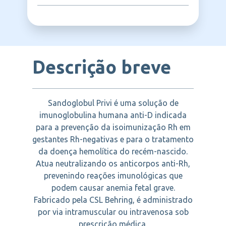
Profilaxia contra isoimunização Rh
CSL BEHRING
Imunodeficiência
Imunoterapia passiva
Reações autoimunes relacionadas ao
Descrição breve
sistema Rh
Complicações gestacionais por
incompatibilidade Rh
Anemia hemolítica fetal
Sandoglobul Privi é uma solução de
Prevenção de sensibilização Rh negativa
imunoglobulina humana anti-D indicada
para a prevenção da isoimunização Rh em
Hemorragia fetal e neonatal
gestantes Rh-negativas e para o tratamento
Tratamento de estados hipersensíveis ao
Rh
da doença hemolítica do recém-nascido.
Atua neutralizando os anticorpos anti-Rh,
prevenindo reações imunológicas que
podem causar anemia fetal grave.
Fabricado pela CSL Behring, é administrado
por via intramuscular ou intravenosa sob
prescrição médica.