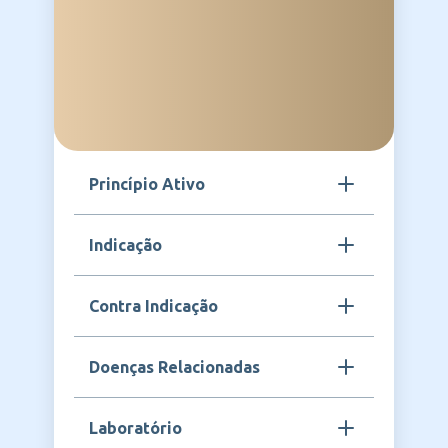
Princípio Ativo
Imunoglobulina humana anti-D
Indicação
Indicado para prevenção da isoimunização
Contra Indicação
Rh em gestantes Rh-negativas, profilaxia da
doença hemolítica do recém-nascido e
tratamento de condições relacionadas.
Contraindicado em pacientes com
Doenças Relacionadas
hipersensibilidade conhecida à
imunoglobulina humana ou a qualquer
componente da fórmula.
Prevenção da doença hemolítica do recém-
Laboratório
nascido