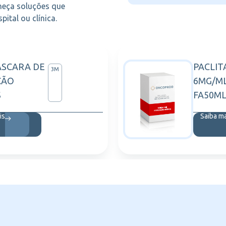
heça soluções que
ital ou clínica.
ASCARA DE
PACLIT
3M
ÇÃO
6MG/ML
S
FA50ML
is
Saiba m