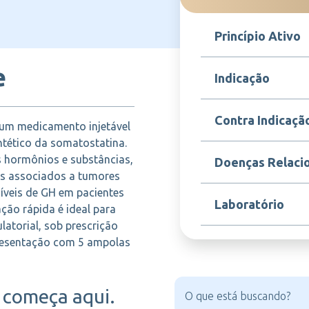
Princípio Ativo
e
Octreotida
Indicação
Sandostatin é indicad
Contra Indicaçã
 um medicamento injetável
neuroendócrinos gast
acromegalia, e para o
ntético da somatostatina.
tumores carcinoides, c
É contraindicado em p
s hormônios e substâncias,
Doenças Relaci
Também é usado na p
octreotida ou a qual
as associados a tumores
cirurgias pancreática
ser usado com cautel
varizes esofágicas.
íveis de GH em pacientes
mellitus, doenças card
Acromegalia, Tumore
Laboratório
hepáticos.
ção rápida é ideal para
carcinoide, Diarreia t
Complicações pós-ope
atorial, sob prescrição
esentação com 5 ampolas
NOVARTIS
começa aqui.