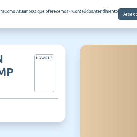
ura
Como Atuamos
O que oferecemos
Conteúdos
Atendimento
Área d
N
NOVARTIS
AMP