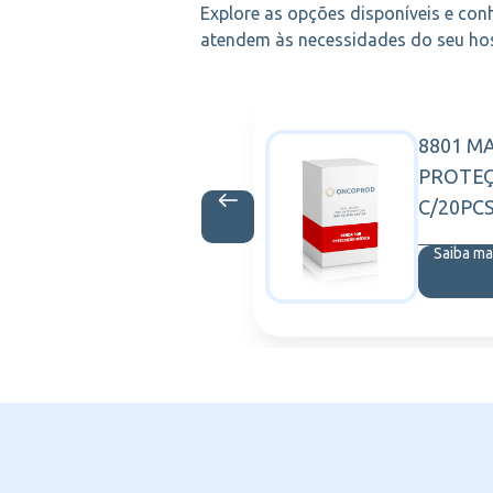
Explore as opções disponíveis e con
atendem às necessidades do seu hosp
INE 30 MG
8801 M
BLANVER
CAPS.
PROTE
C/20PC
is
Saiba ma