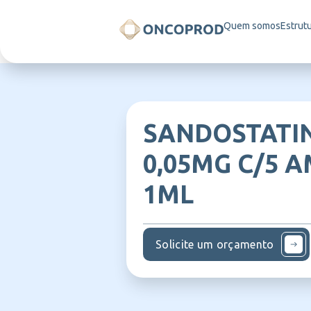
Quem somos
Estrut
SANDOSTATI
0,05MG C/5 
1ML
Solicite um orçamento