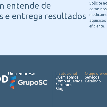
m entende
de
Solicite 
como noss
 e entrega resultados
medicame
aquisição
eficiente.
Uma empresa:
Institucional
O que oferc
Quem somos
Serviços
Como atuamos
Catálogo
Estrutura
Blog