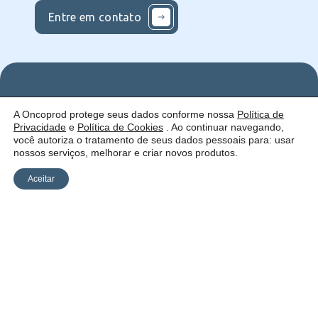
Entre em contato
Nos
Institucional
O que
A Oncoprod protege seus dados conforme nossa
Política de
Siga
Quem
ofercemos
Privacidade
e
Política de Cookies
. Ao continuar navegando,
nas
somos
Serviços
Uma empresa:
Redes
Como
Catálogo
você autoriza o tratamento de seus dados pessoais para: usar
atuamos
nossos serviços, melhorar e criar novos produtos.
Estrutura
Blog
Aceitar
Política de
Cookies
Laudos
Recalls
E-
Trabalhe
Desenvolvido