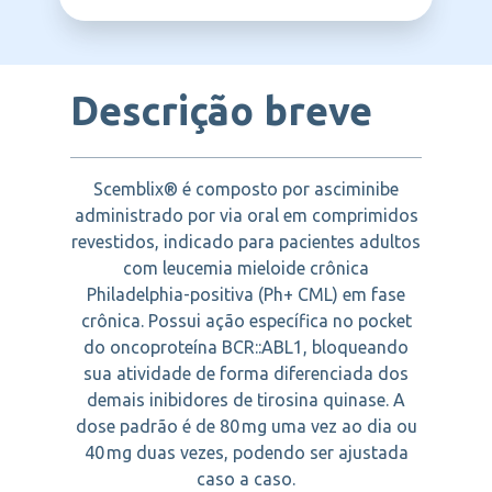
NOVARTIS
apropriada.
inibidores de tirosina quinase, inclusive
aqueles com mutação T315I, com objetivo
de induzir resposta molecular significativa
e controle prolongado da doença.
Descrição breve
Scemblix® é composto por asciminibe
administrado por via oral em comprimidos
revestidos, indicado para pacientes adultos
com leucemia mieloide crônica
Philadelphia-positiva (Ph+ CML) em fase
crônica. Possui ação específica no pocket
do oncoproteína BCR::ABL1, bloqueando
sua atividade de forma diferenciada dos
demais inibidores de tirosina quinase. A
dose padrão é de 80 mg uma vez ao dia ou
40 mg duas vezes, podendo ser ajustada
caso a caso.