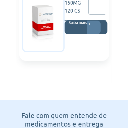
0UI
150MG
120 CS
Saiba mais
Fale com quem entende
de
medicamentos e entrega