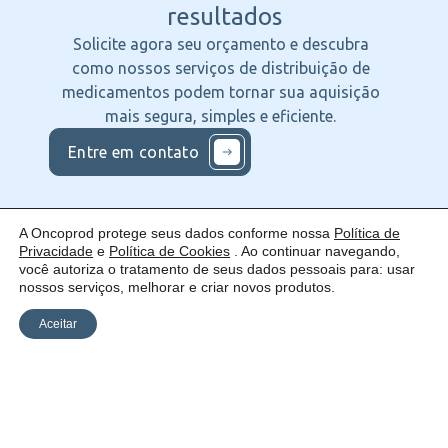
resultados
Solicite agora seu orçamento e descubra
como nossos serviços de distribuição de
medicamentos podem tornar sua aquisição
mais segura, simples e eficiente.
Entre em contato
A Oncoprod protege seus dados conforme nossa
Política de
Privacidade
e
Política de Cookies
. Ao continuar navegando,
você autoriza o tratamento de seus dados pessoais para: usar
Nos
Institucional
O que
nossos serviços, melhorar e criar novos produtos.
Siga
Quem
ofercemos
nas
somos
Serviços
Uma empresa:
Redes
Como
Catálogo
Aceitar
atuamos
Estrutura
Blog