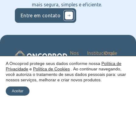
mais segura, simples e eficiente.
Entre em contato
Nos
Institucional
O que
Siga
Quem
ofercemos
nas
somos
Serviços
Uma empresa:
A Oncoprod protege seus dados conforme nossa
Política de
Redes
Como
Catálogo
Privacidade
e
Política de Cookies
. Ao continuar navegando,
atuamos
você autoriza o tratamento de seus dados pessoais para: usar
Estrutura
nossos serviços, melhorar e criar novos produtos.
Blog
Aceitar