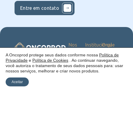
Entre em contato
Nos
Institucional
O que
Siga
Quem
ofercemos
nas
somos
Serviços
Uma empresa:
A Oncoprod protege seus dados conforme nossa
Política de
Redes
Como
Catálogo
Privacidade
e
Política de Cookies
. Ao continuar navegando,
atuamos
você autoriza o tratamento de seus dados pessoais para: usar
Estrutura
nossos serviços, melhorar e criar novos produtos.
Blog
Aceitar
Política de
Cookies
Laudos
Recalls
E-
Trabalhe
Desenvolvido