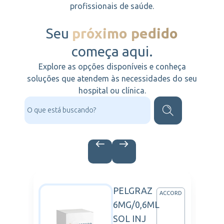
profissionais de saúde.
Seu
próximo pedido
começa aqui.
Explore as opções disponíveis e conheça
soluções que atendem às necessidades do seu
hospital ou clínica.
PELGRAZ
VIE
ACCORD
6MG/0,6ML
TICA
SOL INJ