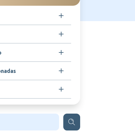
ilaxanos
 para o tratamento e prevenção de
o
adas pela radioterapia, como
itações e inflamações da pele.
ientes com hipersensibilidade aos
onadas
ou a qualquer componente da
obre feridas abertas sem
 radiação, Dermatite actínica e
rentes da radioterapia.