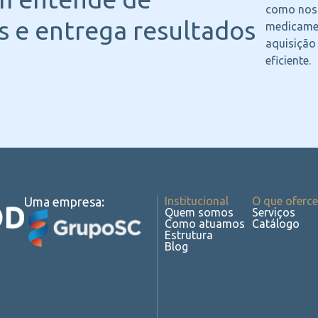
como noss
 e entrega resultados
medicame
aquisição
eficiente.
Uma empresa:
Institucional
O que oferc
Quem somos
Serviços
Como atuamos
Catálogo
Estrutura
Blog