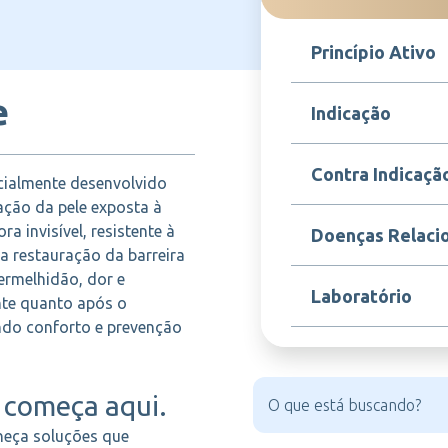
Princípio Ativo
e
Polidimetilsilaxanos s
Indicação
Strata XRT é indicado
Contra Indicaçã
ecialmente desenvolvido
reações cutâneas caus
dermatite actínica, irr
ação da pele exposta à
Contraindicado em pac
a invisível, resistente à
Doenças Relaci
polidimetilsilaxanos 
na restauração da barreira
fórmula. Não aplicar s
ermelhidão, dor e
orientação médica.
Dermatite induzida por
Laboratório
nte quanto após o
Lesões cutâneas decor
ndo conforto e prevenção
DR REDDYS
começa aqui.
heça soluções que