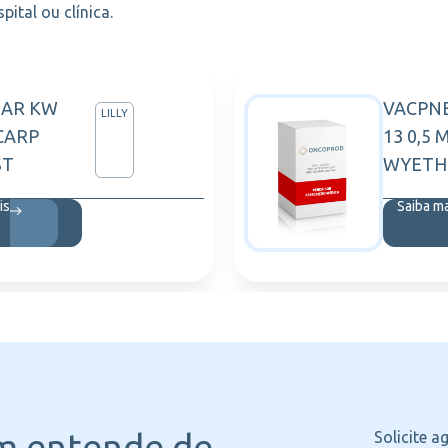
ital ou clínica.
LAR KW
VACPN
LILLY
5CARP
13 0,5 
ST
WYETH
is
Saiba m
m entende
de
Solicite 