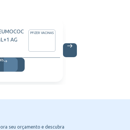
EUMOCOC
DEPAK
PFIZER VACINAS
ML+1 AG
C/30CP
Saiba m
ais
agora seu orçamento e descubra