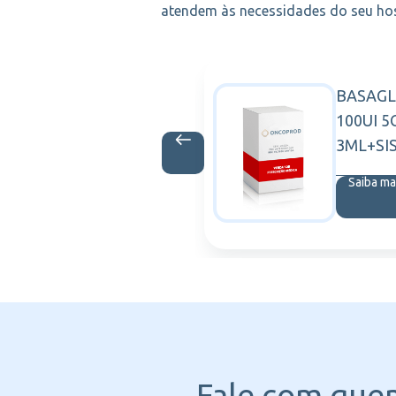
atendem às necessidades do seu hosp
ANE
BASAG
GALDERMA
 LIDO 1ML
100UI 
3ML+SI
is
Saiba ma
Fale com que