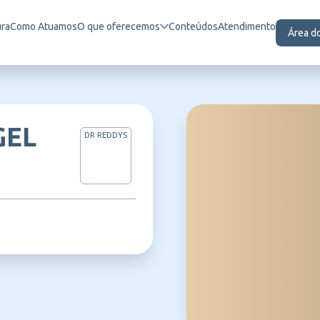
ura
Como Atuamos
O que oferecemos
Conteúdos
Atendimento
Área d
GEL
DR REDDYS