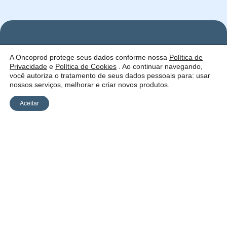
Nos
Institucional
O que
A Oncoprod protege seus dados conforme nossa
Política de
Siga
Quem
ofercemos
Privacidade
e
Política de Cookies
. Ao continuar navegando,
nas
somos
Serviços
Uma empresa:
Redes
Como
Catálogo
você autoriza o tratamento de seus dados pessoais para: usar
atuamos
nossos serviços, melhorar e criar novos produtos.
Estrutura
Blog
Aceitar
Política de
Cookies
Laudos
Recalls
E-
Trabalhe
Desenvolvido
Privacidade
commerce
Conosco
por Anfi Consulting