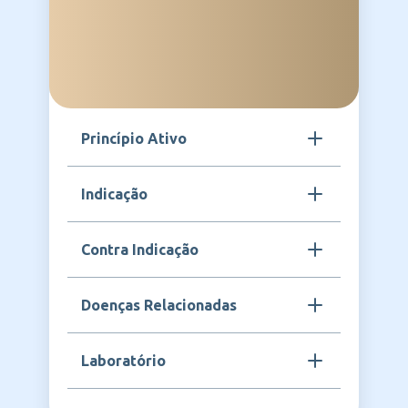
Princípio Ativo
Cloridrato de Alizaprida
Indicação
SUPERAN é indicado no controle de
Contra Indicação
náuseas e vômitos de diversas origens,
incluindo os provocados por tratamentos
oncológicos (quimioterapia e radioterapia),
Contraindicado para pacientes com
Doenças Relacionadas
distúrbios gastrointestinais, procedimentos
hipersensibilidade à alizaprida ou a
cirúrgicos e em casos de refluxo ou
qualquer componente da fórmula. Não
dispepsia funcional.
deve ser utilizado em pacientes com
O cloridrato de alizaprida é utilizado
Laboratório
feocromocitoma ou em casos de epilepsia.
principalmente no tratamento de náuseas e
A administração deve ser feita sob
vômitos associados a distúrbios
supervisão médica, especialmente em
gastrointestinais, pós-operatórios,