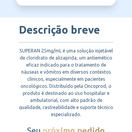
SANOFI
gestantes e lactantes.
quimioterapia e radioterapia. Também pode
ser indicado em casos de refluxo
gastroesofágico e dispepsias funcionais.
Descrição breve
SUPERAN 25mg/mL é uma solução injetável
de cloridrato de alizaprida, um antiemético
eficaz indicado para o tratamento de
náuseas e vômitos em diversos contextos
clínicos, especialmente em pacientes
oncológicos. Distribuído pela Oncoprod, o
produto é destinado ao uso hospitalar e
ambulatorial, com alto padrão de
qualidade, rastreabilidade e suporte técnico
especializado.
Seu
próximo pedido