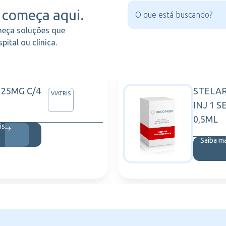
começa aqui.
heça soluções que
ital ou clínica.
 25MG C/4
STELA
VIATRIS
INJ 1 S
0,5ML
is
Saiba m