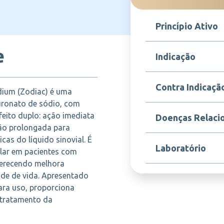
Princípio Ativo
e
Hialuronato de sódio
Indicação
SUPRAHYAL DUO é indi
Contra Indicaçã
um (Zodiac) é uma
osteoartrite (artrose) 
principalmente nos jo
luronato de sódio, com
viscosuplementação pro
Contraindicado em pac
eito duplo: ação imediata
Doenças Relaci
sendo uma opção efic
hialuronato de sódio
ção prolongada para
limitação funcional de
fórmula. Não deve ser
cas do líquido sinovial. É
infectadas ou inflama
Osteoartrite (Artrose)
Laboratório
ser feita por profissio
cular em pacientes com
Inflamação articular
asséptica rigorosa.
e Mobilidade articular
oferecendo melhora
ade de vida. Apresentado
ADIUM(ZODIAC)
ara uso, proporciona
o tratamento da