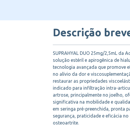
Descrição brev
SUPRAHYAL DUO 25mg/2,5mL da Adi
solução estéril e apirogênica de hia
tecnologia avançada que promove ef
no alívio da dor e viscosuplementa
restaurar as propriedades viscoelásti
indicado para infiltração intra-arti
artrose, principalmente no joelho, 
significativa na mobilidade e qualid
em seringa pré-preenchida, pronta p
segurança, praticidade e eficácia n
osteoartrite.