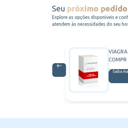
Seu
próximo pedido
Explore as opções disponíveis e con
atendem às necessidades do seu hosp
 XR
VIAGRA
ASTRAZENECA
000MG C/30
COMPR
Saiba ma
is