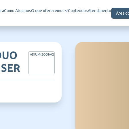
ura
Como Atuamos
O que oferecemos
Conteúdos
Atendimento
Área d
DUO
ADIUM(ZODIAC)
1SER