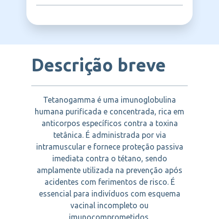
Também não deve ser administrado por via
infecciosa aguda causada pela toxina do
prevenindo ou atenuando os sintomas da
intramuscular em pessoas com distúrbios
Clostridium tetani. O tétano se manifesta
doença.
CSL BEHRING
graves da coagulação. O uso por gestantes
por espasmos musculares dolorosos e
deve ser feito apenas com orientação
pode ser fatal se não tratado
médica.
adequadamente.
Descrição breve
Tetanogamma é uma imunoglobulina
humana purificada e concentrada, rica em
anticorpos específicos contra a toxina
tetânica. É administrada por via
intramuscular e fornece proteção passiva
imediata contra o tétano, sendo
amplamente utilizada na prevenção após
acidentes com ferimentos de risco. É
essencial para indivíduos com esquema
vacinal incompleto ou
imunocomprometidos.