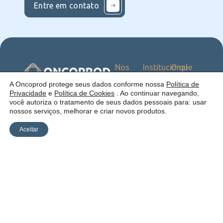
Entre em contato
Nos
Institucional
O que
Siga
Quem
ofercemos
nas
somos
Serviços
Uma empresa:
A Oncoprod protege seus dados conforme nossa
Política de
Redes
Como
Catálogo
Privacidade
e
Política de Cookies
. Ao continuar navegando,
atuamos
você autoriza o tratamento de seus dados pessoais para: usar
Estrutura
nossos serviços, melhorar e criar novos produtos.
Blog
Aceitar
Política de
Cookies
Laudos
Recalls
E-
Trabalhe
Desenvolvido
Privacidade
commerce
Conosco
por Anfi Consulting