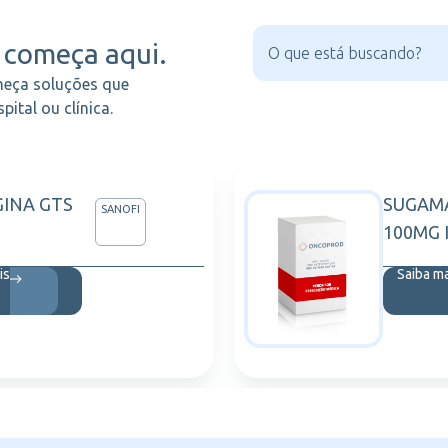
começa aqui.
heça soluções que
ital ou clínica.
INA GTS
SUGAM
SANOFI
100MG 
is
Saiba m