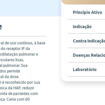
Princípio Ativo
e
Selexipague
Indicação
Uptravi é indicado pa
Contra Indicaçã
al de uso contínuo, à base
arterial pulmonar (HAP)
com o objetivo de ret
 do receptor IP da
reduzir o risco de ho
Contraindicado em pac
odilatação pulmonar e
Doenças Relaci
monoterapia ou em c
selexipague ou a qua
sculares lisas,
medicamentos específ
deve ser utilizado em 
ial pulmonar. Sua
grave, nem por gesta
Hipertensão arterial p
Laboratório
restrito sob prescri
dos permite
cardíaca direita, hipe
especializado.
hipertensão pulmonar 
al da dose.
pulmonar
i é reconhecido por sua
JANSSEN
ínica da HAP, reduzir
 vida de pacientes com
ça. Caixa com 60