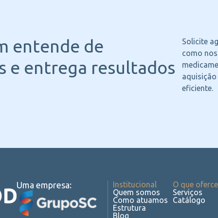
m entende
de
Solicite 
como noss
 e entrega resultados
medicame
aquisição
eficiente.
Uma empresa:
Institucional
O que oferc
Quem somos
Serviços
Como atuamos
Catálogo
Estrutura
Blog