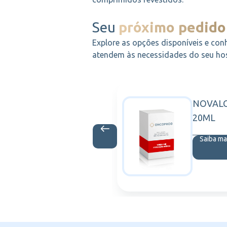
Seu
próximo pedido
Explore as opções disponíveis e con
atendem às necessidades do seu hosp
TA 50MG/
NOVALG
AMGEN
2SER 0,8ML
20ML
is
Saiba ma