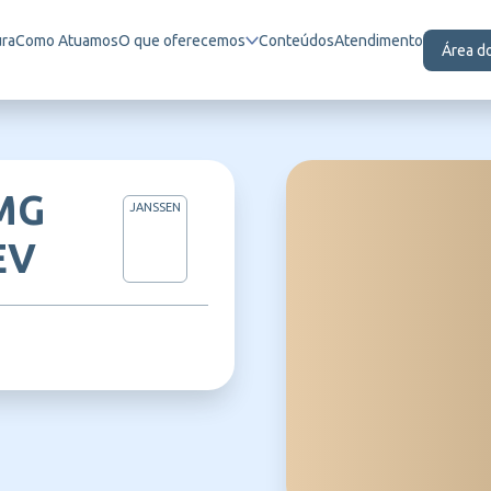
ura
Como Atuamos
O que oferecemos
Conteúdos
Atendimento
Área d
 MG
JANSSEN
EV