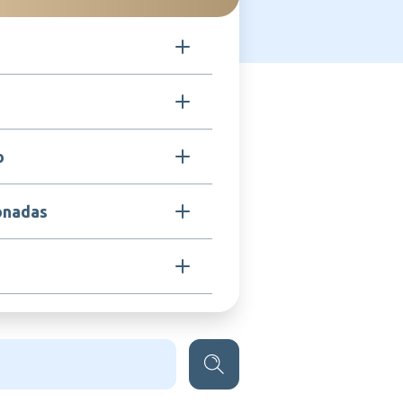
 do vírus da Hepatite B (HBsAg),
as de DNA recombinante.
ação ativa contra a infecção pelo
o
m recém-nascidos, lactentes,
tes, proporcionando proteção
ientes com hipersensibilidade
onadas
 componente da fórmula ou a dose
administração deve ser adiada em
is agudas graves.
rônica, Cirrose hepática por HBV,
ar (relacionado ao vírus da