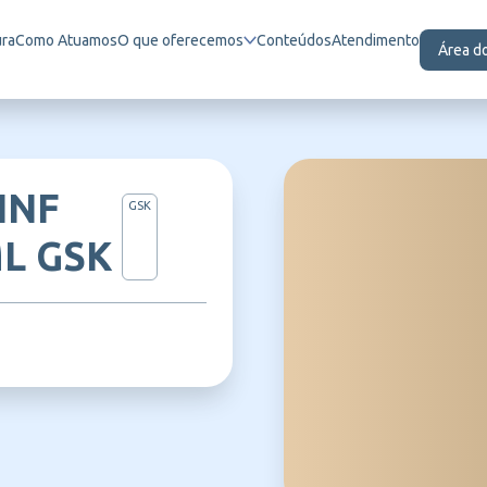
ura
Como Atuamos
O que oferecemos
Conteúdos
Atendimento
Área d
INF
GSK
L GSK