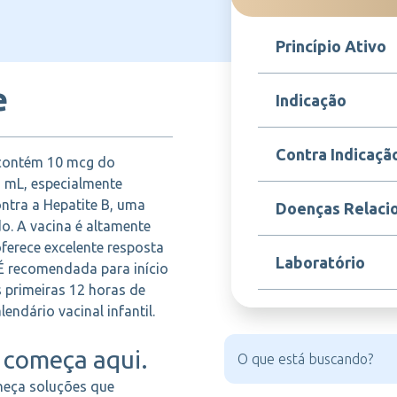
Princípio Ativo
e
Antígeno de superfície
Indicação
purificado por técnic
Indicada para a imuniz
Contra Indicaçã
K contém 10 mcg do
vírus da Hepatite B e
crianças e adolescen
 mL, especialmente
eficaz e duradoura.
Contraindicada em pac
ntra a Hepatite B, uma
Doenças Relaci
conhecida a qualquer
do. A vacina é altamente
anterior da vacina. A 
oferece excelente resposta
casos de doenças febr
Hepatite B, Hepatite c
Laboratório
É recomendada para início
Carcinoma hepatocelul
hepatite B).
s primeiras 12 horas de
endário vacinal infantil.
GSK
começa aqui.
heça soluções que