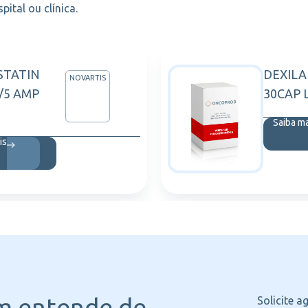
ital ou clínica.
STATIN
DEXILA
NOVARTIS
/5 AMP
30CAP 
Saiba m
is
m entende
de
Solicite 