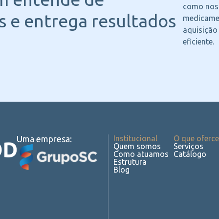
como noss
 e entrega resultados
medicame
aquisição
eficiente.
Uma empresa:
Institucional
O que oferc
Quem somos
Serviços
Como atuamos
Catálogo
Estrutura
Blog