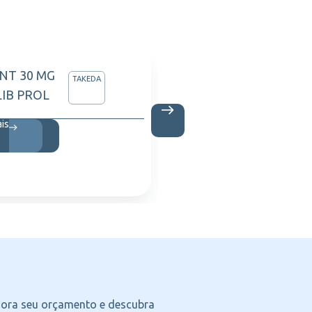
NT 30 MG
SPRYCE
TAKEDA
LIB PROL
C/ 60 
ais
Saiba m
agora seu orçamento e descubra