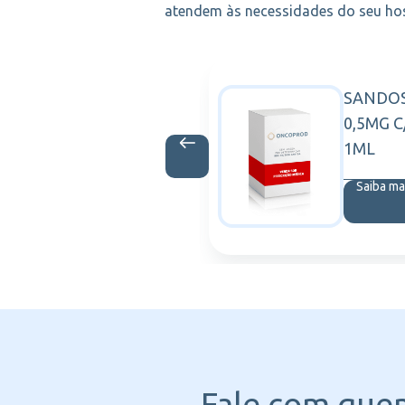
atendem às necessidades do seu hosp
INSUL FINE
SANDO
BD
 C/100
0,5MG C
1ML
is
Saiba ma
Fale com que