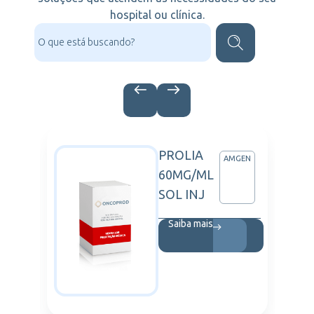
hospital ou clínica.
PROLIA
OFARMA
AMGEN
60MG/ML
SOL INJ
Saiba mais