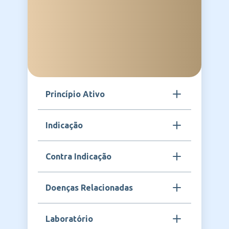
Princípio Ativo
Vacina contra vírus sincicial respiratório
Indicação
(VSR) tipos A e B, inativada.
Prevenção da infecção causada pelo vírus
Contra Indicação
sincicial respiratório (tipos A e B), principal
agente de infecções respiratórias graves
em lactentes e crianças pequenas.
Hipersensibilidade a qualquer componente
Doenças Relacionadas
da vacina e condições de febre alta ou
doença aguda grave no momento da
vacinação.
Infecção por vírus sincicial respiratório,
Laboratório
bronquiolite, pneumonia viral, infecções