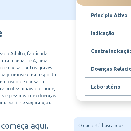
Princípio Ativo
e
Vírus da hepatite A i
Indicação
Indicada para a imuniz
Contra Indicaçã
vada Adulto, fabricada
hepatite A em adultos
de idade, especialmen
ontra a hepatite A, uma
aumentado de exposiç
Contraindicada em pes
pode causar surtos graves.
Doenças Relaci
qualquer componente d
cina promove uma resposta
de alumínio. Não deve
 o risco de causar a
febre ou infecção ag
Hepatite A, Infecções 
Laboratório
avaliação médica prév
ra profissionais da saúde,
fígado, Complicações h
tos e pessoas com doenças
nte perfil de segurança e
MSD
começa aqui.