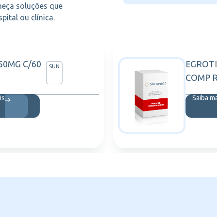
heça soluções que
ital ou clínica.
50MG C/60
EGROTI
SUN
COMP R
is
Saiba m