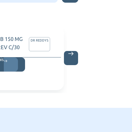
B 150 MG
ALLEG
DR REDDYS
EV C/30
C/10 
ais
Saiba m