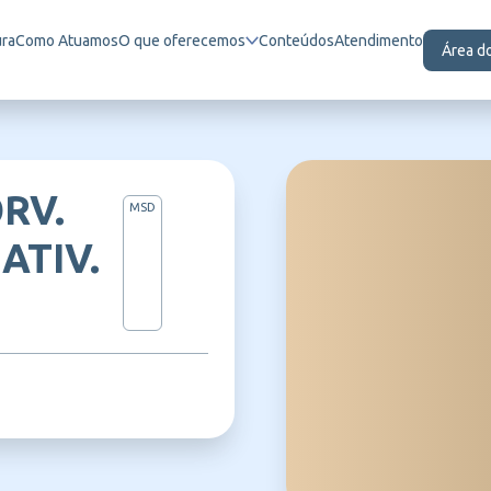
ura
Como Atuamos
O que oferecemos
Conteúdos
Atendimento
Área d
RV.
MSD
ATIV.