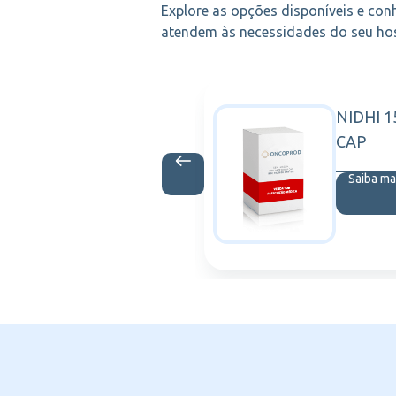
Explore as opções disponíveis e con
atendem às necessidades do seu hosp
CFF10-250R
NIDHI 1
3M
AS
CAP
is
Saiba ma