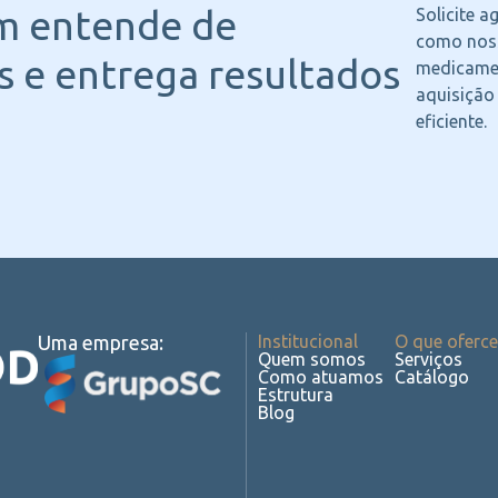
m entende
de
Solicite 
como noss
 e entrega resultados
medicame
aquisição
eficiente.
Uma empresa:
Institucional
O que oferc
Quem somos
Serviços
Como atuamos
Catálogo
Estrutura
Blog