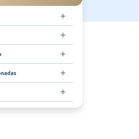
etravalente
usada pelos vírus influenza A e B,
o
H1N1, H3N2, e os linajes B/Victoria
qualquer componente da vacina,
onadas
asos de febre alta ou doença aguda
aplicação.
za A, Influenza B, complicações
 pela gripe