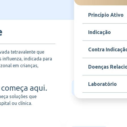
Princípio Ativo
e
Vacina tríplice viral t
Indicação
Prevenção da gripe ca
Contra Indicaçã
ada tetravalente que
incluindo os subtipos 
e B/Yamagata.
 influenza, indicada para
Hipersensibilidade a 
azonal em crianças,
Doenças Relaci
incluindo ovo, e em c
grave no momento da 
Gripe sazonal, Influen
Laboratório
começa aqui.
respiratórias causadas
heça soluções que
SANOFI VACINAS
ital ou clínica.