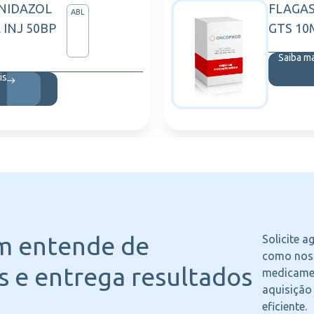
NIDAZOL
FLAGAS
ABL
 INJ 50BP
GTS 10
Saiba m
is
m entende
de
Solicite 
como noss
 e entrega resultados
medicame
aquisição
eficiente.