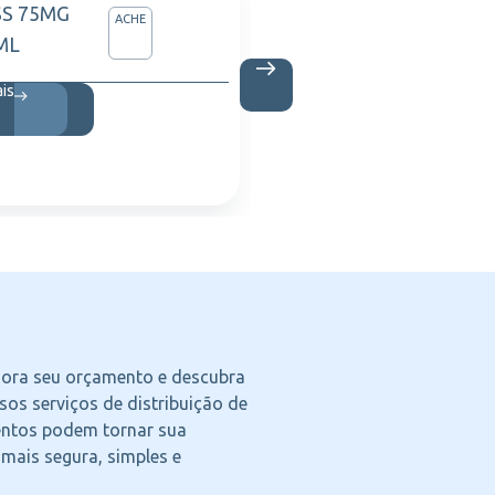
S 75MG
VIVER
ACHE
ML
C/30 C
ais
Saiba m
agora seu orçamento e descubra
os serviços de distribuição de
ntos podem tornar sua
 mais segura, simples e