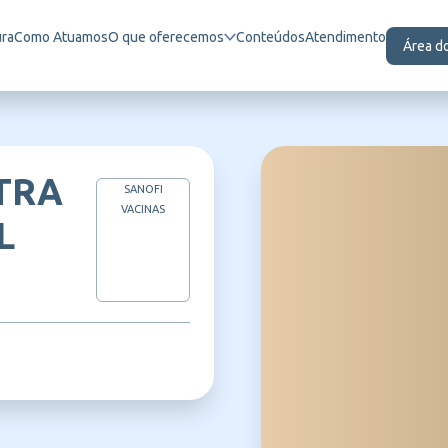
ura
Como Atuamos
O que oferecemos
Conteúdos
Atendimento
Área d
TRA
SANOFI
VACINAS
L