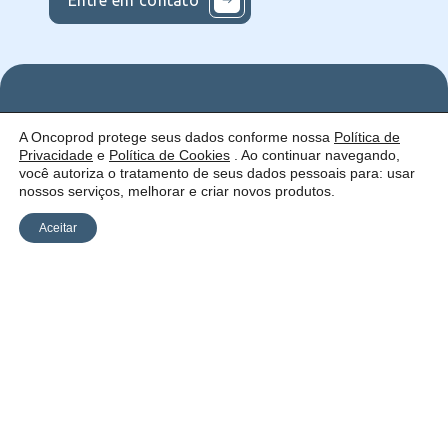
Entre em contato
Nos
Institucional
O que
A Oncoprod protege seus dados conforme nossa
Política de
Siga
Quem
ofercemos
Privacidade
e
Política de Cookies
. Ao continuar navegando,
nas
somos
Serviços
Uma empresa:
Redes
Como
Catálogo
você autoriza o tratamento de seus dados pessoais para: usar
atuamos
nossos serviços, melhorar e criar novos produtos.
Estrutura
Blog
Aceitar
Política de
Cookies
Laudos
Recalls
E-
Trabalhe
Desenvolvido
Privacidade
commerce
Conosco
por Anfi Consulting