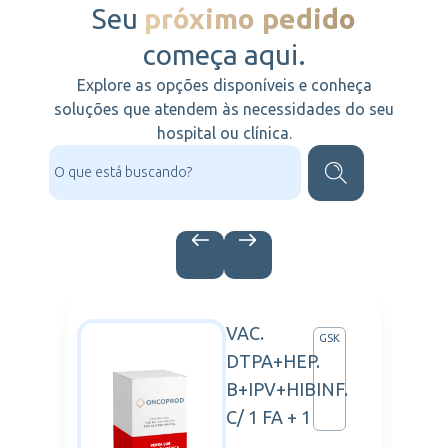
Seu
próximo pedido
começa aqui.
Explore as opções disponíveis e conheça
soluções que atendem às necessidades do seu
hospital ou clínica.
VAC.
ARTIS
GSK
DTPA+HEP.
B+IPV+HIBINF.
C/ 1 FA + 1