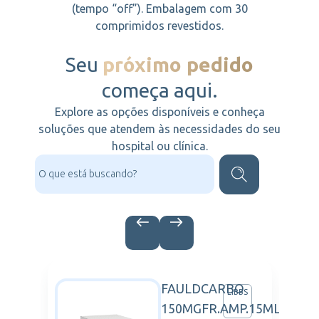
(tempo “off”). Embalagem com 30
comprimidos revestidos.
Seu
próximo pedido
começa aqui.
Explore as opções disponíveis e conheça
soluções que atendem às necessidades do seu
hospital ou clínica.
FAULDCARBO
NSSEN
LIBBS
150MGFR.AMP.15ML