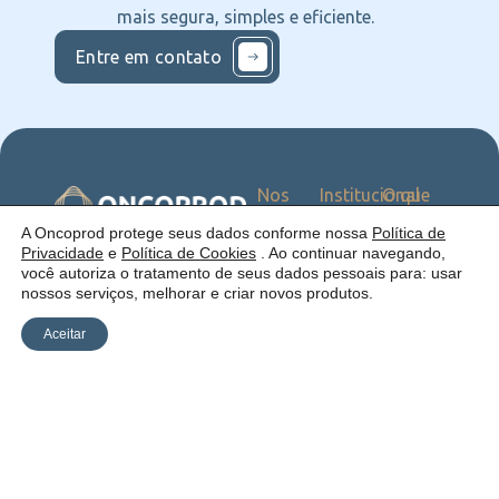
mais segura, simples e eficiente.
Entre em contato
Nos
Institucional
O que
Siga
Quem
ofercemos
nas
somos
Serviços
Uma empresa:
A Oncoprod protege seus dados conforme nossa
Política de
Redes
Como
Catálogo
Privacidade
e
Política de Cookies
. Ao continuar navegando,
atuamos
você autoriza o tratamento de seus dados pessoais para: usar
Estrutura
nossos serviços, melhorar e criar novos produtos.
Blog
Aceitar