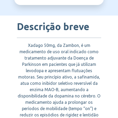
ZAMBON
inibidores seletivos da recaptação de
serotonina (ISRS). Também é contraindicado
Flutuações motoras (wearing-off)
em epilepsia e em casos com histórico de
retinopatias graves.
Descrição breve
Xadago 50mg, da Zambon, é um
medicamento de uso oral indicado como
tratamento adjuvante da Doença de
Parkinson em pacientes que já utilizam
levodopa e apresentam flutuações
motoras. Seu princípio ativo, a safinamida,
atua como inibidor seletivo reversível da
enzima MAO-B, aumentando a
disponibilidade da dopamina no cérebro. O
medicamento ajuda a prolongar os
períodos de mobilidade (tempo “on”) e
reduzir os episódios de rigidez e lentidão