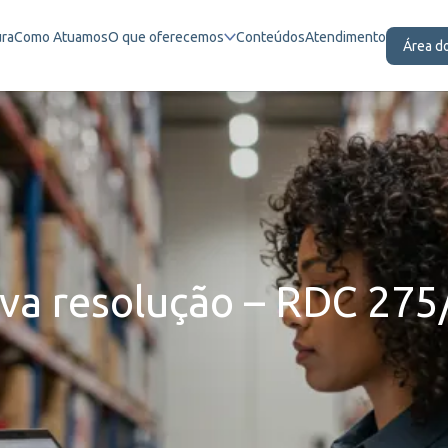
ura
Como Atuamos
O que oferecemos
Conteúdos
Atendimento
Área d
va resolução – RDC 275