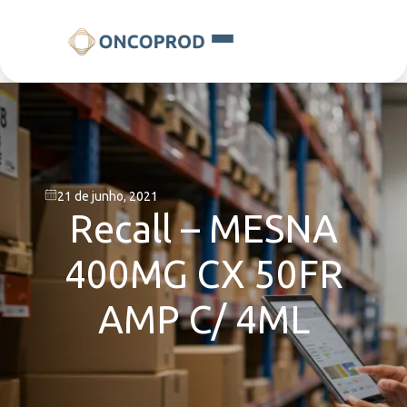
21 de junho, 2021
Recall – MESNA
400MG CX 50FR
AMP C/ 4ML