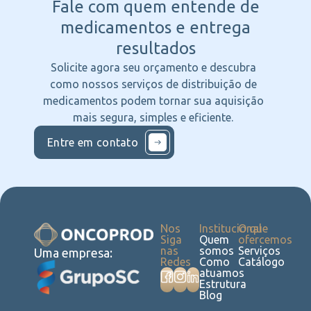
Fale com quem entende
de
medicamentos e entrega
resultados
Solicite agora seu orçamento e descubra
como nossos serviços de distribuição de
medicamentos podem tornar sua aquisição
mais segura, simples e eficiente.
Entre em contato
Nos
Institucional
O que
Siga
Quem
ofercemos
nas
somos
Serviços
Uma empresa:
Redes
Como
Catálogo
atuamos
Estrutura
Blog