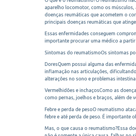
aparelho locomotor, como os músculos, a
doenças reumáticas que acometem o corp
principais doenças reumáticas que atinge
Essas enfermidades conseguem compromete
importante procurar uma médico a partir
Sintomas do reumatismoOs sintomas pode
DoresQuem possui alguma das enfermidad
inflamação nas articulações, dificultan
alterações no sono e problemas intestinai
Vermelhidões e inchaçosComo as doenças
como pernas, joelhos e braços, além de v
Febre e perda de pesoO reumatismo ataca
febre e até perda de peso. É importante 
Mas, o que causa o reumatismo?Essa doe
não é somente a única causa, falhas no 