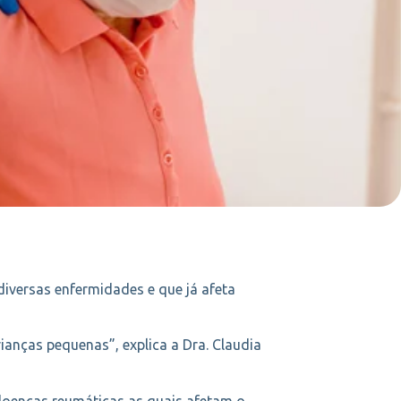
iversas enfermidades e que já afeta
anças pequenas”, explica a Dra. Claudia
oenças reumáticas as quais afetam o