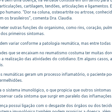
rticulações, cartilagem, tendões, articulações e ligamentos.
o humano. “Dor na coluna, osteoartrite ou artrose, conheci
m os brasileiros”, comenta Dra. Claudia.
r outras funções do organismo, como rins, coração, pulmões,
 dos primeiros sintomas.
m variar conforme a patologia reumática, mas entre todas 
es que se encaixam no reumatismo costuma ter muitas dore
do a realização das atividades do cotidiano. Em alguns caso
s.
 reumáticas geram um processo inflamatório, o paciente po
ermelhidões.
 o sistema imunológico, o que propicia que outros sintomas
observar cada sintoma que surgir em paralelo das inflamações 
nça possui ligação com o desgaste dos órgãos ou dos tecido
sistema imunológico também podem propiciar a doença, além 