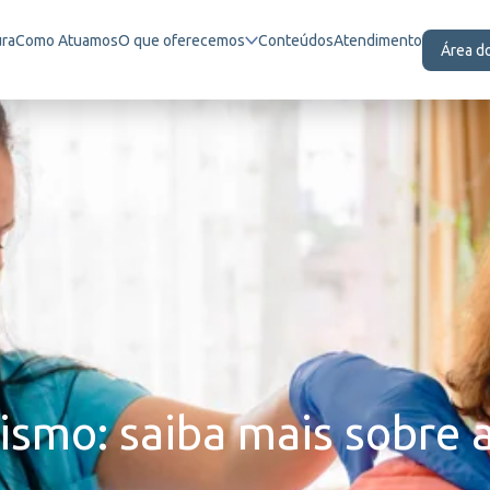
ura
Como Atuamos
O que oferecemos
Conteúdos
Atendimento
Área d
smo: saiba mais sobre 