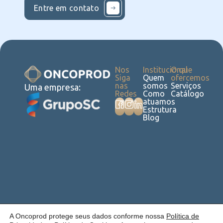
Entre em contato
Nos
Institucional
O que
Siga
Quem
ofercemos
nas
somos
Serviços
Uma empresa:
Redes
Como
Catálogo
atuamos
Estrutura
Blog
Política de
Cookies
Laudos
Recalls
E-
Trabalhe
Desenvolvido
A Oncoprod protege seus dados conforme nossa
Política de
Privacidade
commerce
Conosco
por Anfi Consulting