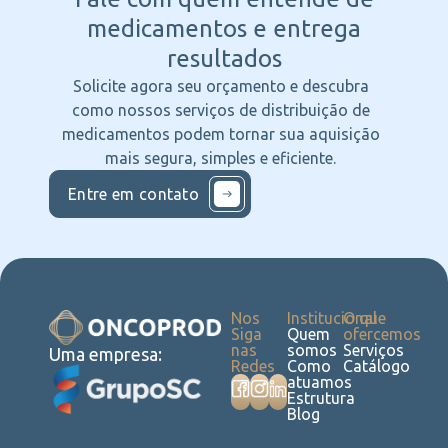
medicamentos e entrega
resultados
Solicite agora seu orçamento e descubra
como nossos serviços de distribuição de
medicamentos podem tornar sua aquisição
mais segura, simples e eficiente.
Entre em contato
Nos
Institucional
O que
Siga
Quem
ofercemos
nas
somos
Serviços
Uma empresa:
Redes
Como
Catálogo
atuamos
Estrutura
Blog