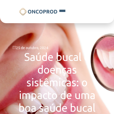
25 de outubro, 2024
Saúde bucal e
doenças
sistêmicas: o
impacto de uma
boa saúde bucal