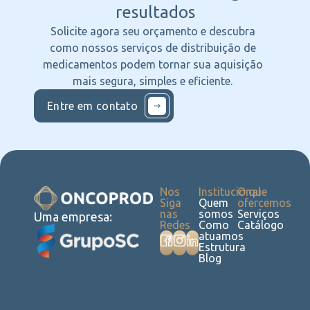
resultados
Solicite agora seu orçamento e descubra
como nossos serviços de distribuição de
medicamentos podem tornar sua aquisição
mais segura, simples e eficiente.
Entre em contato
Nos
Institucional
O que
Siga
Quem
ofercemos
nas
somos
Serviços
Uma empresa:
Redes
Como
Catálogo
atuamos
Estrutura
Blog