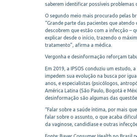
saberem identificar possíveis problemas 
O segundo meio mais procurado pelas bra
“Grande parte das pacientes que atendo
descobrem que estão com a infecção – qu
explicar desde o início, trazendo o máx
tratamento”, afirma a médica.
Vergonha e desinformação reforçam tab
Em 2019, a IPSOS conduziu um estudo, a 
impedem sua evolução na busca por igua
anos, e especialistas (psicólogos, antro
América Latina (São Paulo, Bogotá e Méxi
desinformação são algumas das questões
“Falar sobre a saúde íntima, por mais qu
falar sobre o assunto, o que acaba difi
da vaginose, candidíase e outras infecções
Fonte: Bayer Consumer Health no Brasil