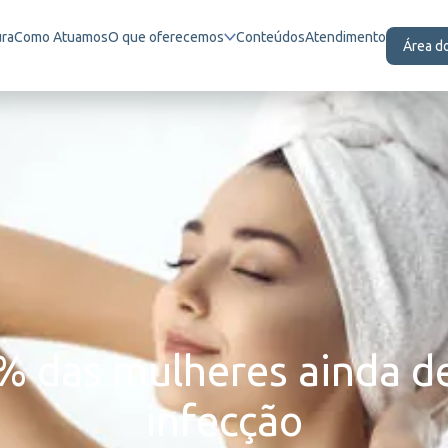
ura
Como Atuamos
O que oferecemos
Conteúdos
Atendimento
Área d
% das mulheres ainda 
infecção