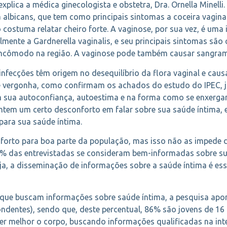
plica a médica ginecologista e obstetra, Dra. Ornella Minelli
lbicans, que tem como principais sintomas a coceira vagina
ostuma relatar cheiro forte. A vaginose, por sua vez, é uma 
palmente a Gardnerella vaginalis, e seu principais sintomas s
 incômodo na região. A vaginose pode também causar sangrame
nfecções têm origem no desequilíbrio da flora vaginal e cau
 vergonha, como confirmam os achados do estudo do IPEC, j
m sua autoconfiança, autoestima e na forma como se enxerga
entem um certo desconforto em falar sobre sua saúde íntima
ara sua saúde íntima.
nforto para boa parte da população, mas isso não as impede 
85% das entrevistadas se consideram bem-informadas sobre s
ja, a disseminação de informações sobre a saúde íntima é esse
e buscam informações sobre saúde íntima, a pesquisa aponto
dentes), sendo que, deste percentual, 86% são jovens de 16
nder melhor o corpo, buscando informações qualificadas na int