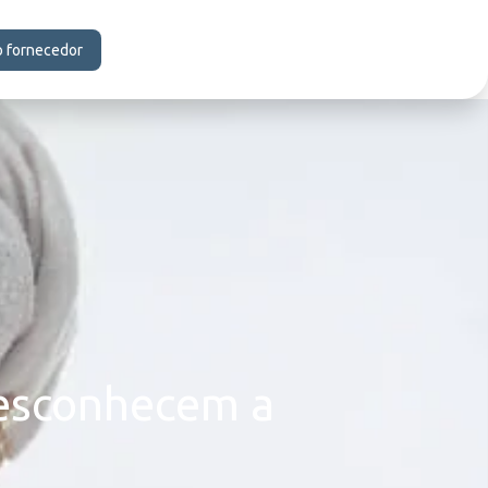
o fornecedor
desconhecem a