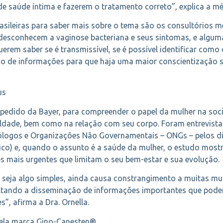
de saúde íntima e fazerem o tratamento correto”, explica a mé
sileiras para saber mais sobre o tema são os consultórios 
 desconhecem a vaginose bacteriana e seus sintomas, e algu
erem saber se é transmissível, se é possível identificar com
imo de informações para que haja uma maior conscientização s
us
pedido da Bayer, para compreender o papel da mulher na soci
ldade, bem como na relação com seu corpo. Foram entrevista
pólogos e Organizações Não Governamentais – ONGs – pelos dir
co) e, quando o assunto é a saúde da mulher, o estudo mostro
 mais urgentes que limitam o seu bem-estar e sua evolução.
e seja algo simples, ainda causa constrangimento a muitas mu
cultando a disseminação de informações importantes que pod
”, afirma a Dra. Ornella.
 pela marca Gino-Canesten®