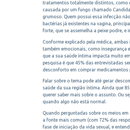
tratamentos totalmente distintos, como ex
causada por um fungo chamado Candida a
grumoso. Quem possui essa infecção não c
bactérias já existentes na vagina, princi
forte, que se assemelha a peixe podre, e
Conforme explicado pela médica, ambas i
também emocionais, como insegurança e
que a sua saúde íntima impacta muito e
pesquisa é que 45% das entrevistadas s
desconforto em comprar medicamentos p
Falar sobre o tema pode até gerar desco
saúde da sua região íntima. Ainda que 
querer saber mais sobre o assunto. Ou se
quando algo não está normal.
Quando perguntadas sobre os meios em qu
a fonte mais comum (com 72% das respon
fase de iniciação da vida sexual, e ente