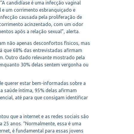
. “A candidíase é uma infecção vaginal
l e um corrimento esbranquiçado e
infecção causada pela proliferação de
ão corrimento acinzentado, com um odor
ntos após a relação sexual”, alerta.
sam não apenas desconfortos físicos, mas
á que 68% das entrevistadas afirmam
m. Outro dado relevante mostrado pela
, enquanto 30% delas sentem vergonha ou
de querer estar bem-informadas sobre a
ua saúde íntima, 95% delas afirmam
ncial, até para que consigam identificar
u que a internet e as redes sociais são
 a 25 anos. “Normalmente, essa é uma
ernet, é fundamental para essas jovens