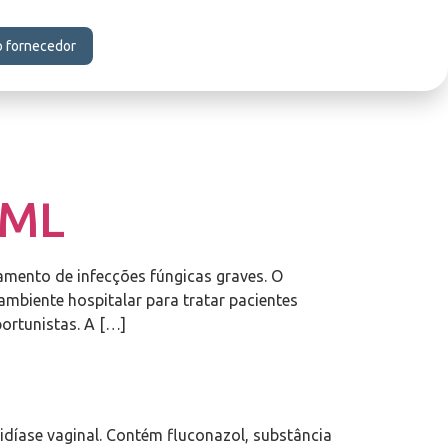
o fornecedor
0ML
amento de infecções fúngicas graves. O
mbiente hospitalar para tratar pacientes
ortunistas. A […]
didíase vaginal. Contém fluconazol, substância