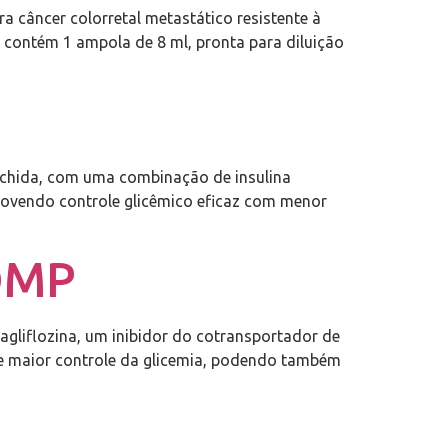
a câncer colorretal metastático resistente à
contém 1 ampola de 8 ml, pronta para diluição
nchida, com uma combinação de insulina
omovendo controle glicêmico eficaz com menor
OMP
liflozina, um inibidor do cotransportador de
ve maior controle da glicemia, podendo também