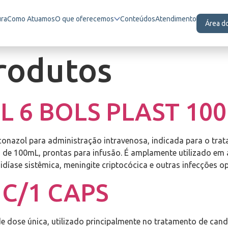
ura
Como Atuamos
O que oferecemos
Conteúdos
Atendimento
Área d
rodutos
L 6 BOLS PLAST 10
conazol para administração intravenosa, indicada para o trat
 de 100mL, prontas para infusão. É amplamente utilizado em a
íase sistêmica, meningite criptocócica e outras infecções op
 C/1 CAPS
de dose única, utilizado principalmente no tratamento de can