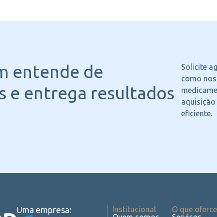
m entende
de
Solicite 
como noss
 e entrega resultados
medicame
aquisição
eficiente.
Uma empresa:
Institucional
O que oferc
Quem somos
Serviços