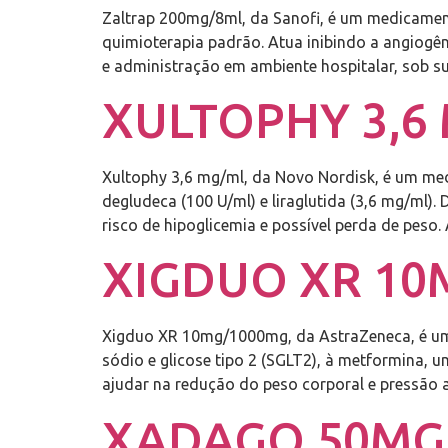
Zaltrap 200mg/8ml, da Sanofi, é um medicamento
quimioterapia padrão. Atua inibindo a angiog
e administração em ambiente hospitalar, sob s
XULTOPHY 3,6 
Xultophy 3,6 mg/ml, da Novo Nordisk, é um me
degludeca (100 U/ml) e liraglutida (3,6 mg/ml)
risco de hipoglicemia e possível perda de peso
XIGDUO XR 10
Xigduo XR 10mg/1000mg, da AstraZeneca, é um 
sódio e glicose tipo 2 (SGLT2), à metformina,
ajudar na redução do peso corporal e pressão 
XADAGO 50MG 