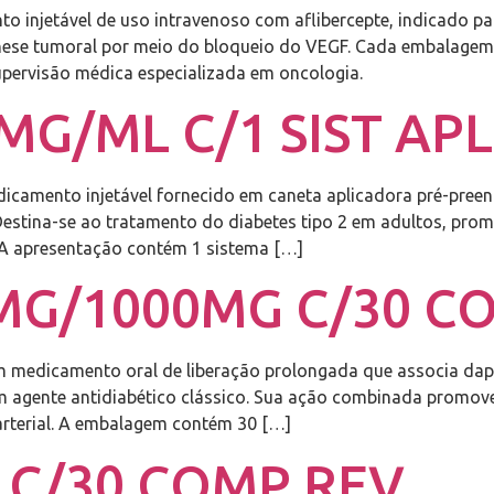
 injetável de uso intravenoso com aflibercepte, indicado par
ênese tumoral por meio do bloqueio do VEGF. Cada embalagem 
upervisão médica especializada em oncologia.
MG/ML C/1 SIST APL
dicamento injetável fornecido em caneta aplicadora pré-pree
. Destina-se ao tratamento do diabetes tipo 2 em adultos, pr
. A apresentação contém 1 sistema […]
MG/1000MG C/30 C
medicamento oral de liberação prolongada que associa dapag
 um agente antidiabético clássico. Sua ação combinada promo
arterial. A embalagem contém 30 […]
C/30 COMP REV